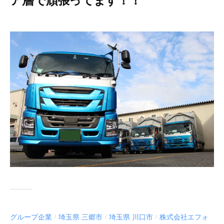
ア層で頑張ってます！！
ル
ー
ー
2
b
/
ト
プ
0
y
0
協
2
a
件
和
0
n
の
企
年
z
コ
業
1
a
メ
0
w
ン
グ
月
a
ト
ル
1
ー
9
プ
日
グループ企業
埼玉県 三郷市
埼玉県 川口市
株式会社エフォ
/
/
/