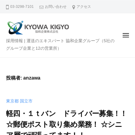
採
ー
コ
03-3298-7101
お問い合わせ
アクセス
用
ン
情
テ
報
ン
|
運
ツ
メ
採
採用情報 | 運送のエキスパート 協和企業グループ（5社の
ニ
送
へ
ュ
用
グループ企業と12の営業所）
ー
の
ス
情
エ
キ
キ
報
ッ
ス
|
プ
投稿者:
anzawa
パ
運
ー
送
ト
の
協
東京都 国立市
エ
和
軽四・１ｔバン ドライバー募集！！
企
キ
☆郵便ポスト取り集め業務！ ☆シニ
業
ス
グ
パ