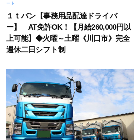
ート
１ｔバン【事務用品配達ドライバ
ー】 AT免許OK！【月給260,000円以
上可能】◆火曜～土曜《川口市》完全
週休二日シフト制
2
b
/
0
y
0
2
a
件
0
n
の
年
z
コ
3
a
メ
月
w
ン
5
a
ト
日