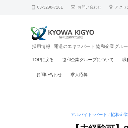
|
コ
03-3298-7101
お問い合わせ
アクセ
運
ン
送
テ
の
ン
エ
ツ
キ
採
採用情報 | 運送のエキスパート 協和企業グル
へ
ス
用
ス
パ
TOPに戻る
協和企業グループについて
職
キ
情
ー
ッ
ト
報
お問い合わせ
求人応募
プ
協
|
和
運
企
送
業
の
グ
アルバイト･パート
協和企業
/
エ
ル