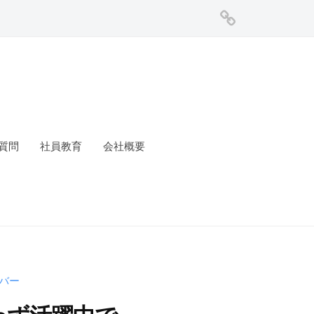
協
和
企
業
株
式
質問
社員教育
会社概要
会
社
バー