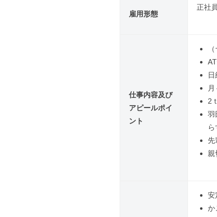
正社員
雇用形態
（
A
日
月
仕事内容及び
2
アピールポイ
羽
ント
ら
先
親
安
か