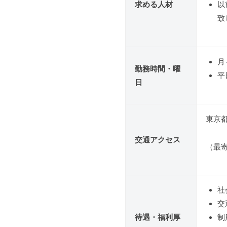
求める人材
以
致
月
勤務時間・曜
平
日
東京都
交通アクセス
（最寄
社
交
待遇・福利厚
制