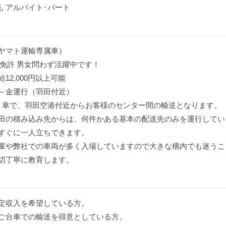
, アルバイト･パート
ヤマト運輸専属車）
T免許 男女問わず活躍中です！
給12,000円以上可能
～金運行（羽田付近）
ｔ車で、羽田空港付近からお客様のセンター間の輸送となります。
田の積み込み先からは、何件かある基本の配送先のみを運行してい
すぐに一人立ちできます。
輩や弊社での車両が多く入場していますので大きな構内でも迷うこ
切丁寧に教育します。
定収入を希望している方。
ご台車での輸送を得意としている方。