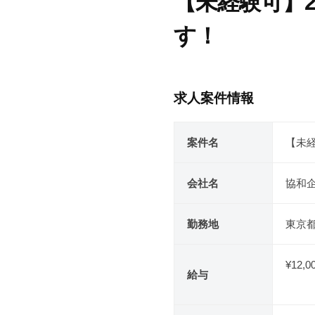
【未経験可】
ー
キ
プ
ス
す！
パ
2
b
/
ー
0
y
0
求人案件情報
ト
2
k
件
協
0
e
の
案件名
【未
和
年
i
コ
2
s
メ
企
会社名
協和
月
u
ン
業
6
k
ト
グ
日
e
勤務地
東京都
ル
ー
¥12,0
給与
プ