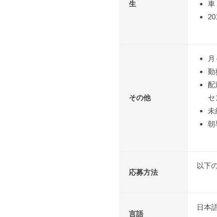
生
車
2
月
勤
配
その他
セ
未
朝
以下
応募方法
日本
言語