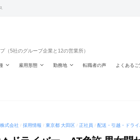
ス
ープ（5社のグループ企業と12の営業所）
種
雇用形態
勤務地
転職者の声
よくあるご
株式会社
採用情報
東京都 大田区
正社員
配送・引越・ドライ
/
/
/
/