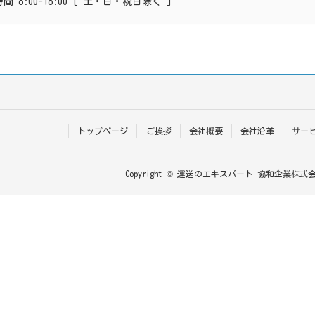
間 8:00-18:00 [ 土・日・祝日除く ]
トップページ
ご挨拶
会社概要
会社沿革
サー
Copyright © 運送のエキスパート 協和企業株式会社 Al